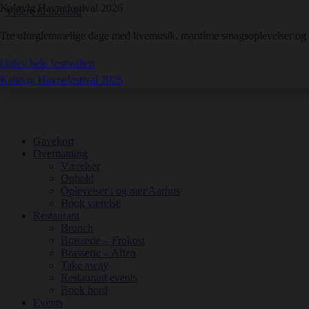
Kaløvig Havnefestival 2026
Videre til indhold
Tre uforglemmelige dage med livemusik, maritime smagsoplevelser o
Oplev hele festivallen
Kaløvig Havnefestival 2026
Gavekort
Overnatning
Værelser
Ophold
Oplevelser i og nær Aarhus
Book værelse
Restaurant
Brunch
Brasserie – Frokost
Brasserie – Aften
Take away
Restaurant events
Book bord
Events