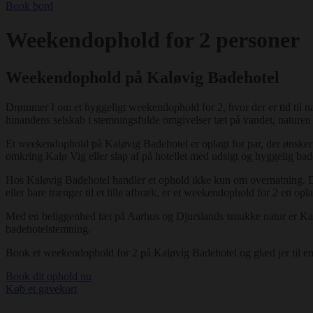
Book bord
Weekendophold for 2 personer
Weekendophold på Kaløvig Badehotel
Drømmer I om et hyggeligt weekendophold for 2, hvor der er tid til n
hinandens selskab i stemningsfulde omgivelser tæt på vandet, naturen 
Et weekendophold på Kaløvig Badehotel er oplagt for par, der ønsker
omkring Kalø Vig eller slap af på hotellet med udsigt og hyggelig ba
Hos Kaløvig Badehotel handler et ophold ikke kun om overnatning. Det
eller bare trænger til et lille afbræk, er et weekendophold for 2 en opl
Med en beliggenhed tæt på Aarhus og Djurslands smukke natur er Kaløvi
badehotelstemning.
Book et weekendophold for 2 på Kaløvig Badehotel og glæd jer til en 
Book dit ophold nu
Køb et gavekort