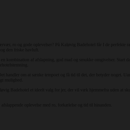
ærvær, ro og gode oplevelser? På Kaløvig Badehotel får I de perfekte r
og den friske havluft.
 en kombination af afslapning, god mad og smukke omgivelser. Start da
dehotelstemning.
 handler om at sænke tempoet og få tid til det, der betyder noget. Ua
agt mulighed.
g Badehotel et ideelt valg for jer, der vil væk hjemmefra uden at skul
afslappende oplevelse med ro, forkælelse og tid til hinanden.