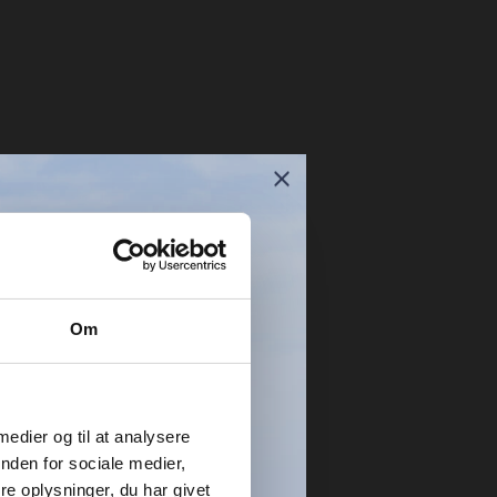
Om
LMELD
EDSBREV
 medier og til at analysere
nden for sociale medier,
å tilbud og nyheder sendt
 til din inbakke.
e oplysninger, du har givet