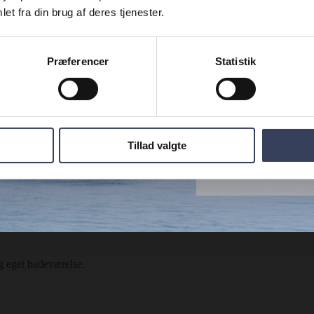
et fra din brug af deres tjenester.
Fornavn
Præferencer
Statistik
Email
Tillad valgte
MÅSKE
eget badeværelse.
g eget badeværelse.