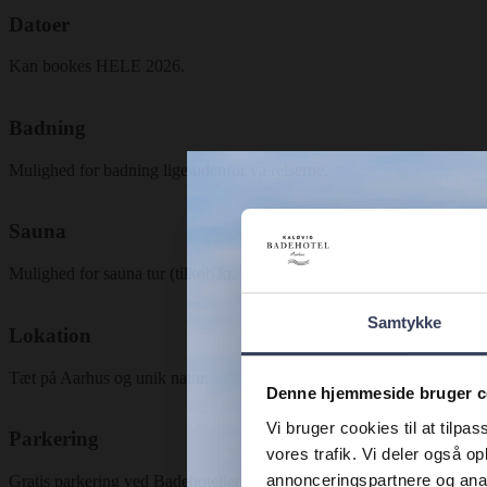
Datoer
Kan bookes HELE 2026.
Badning
Mulighed for badning lige udenfor værelserne.
Sauna
Mulighed for sauna tur (tilkøb kr. 60,- pr. person).
Samtykke
Lokation
Tæt på Aarhus og unik natur.
Denne hjemmeside bruger c
Vi bruger cookies til at tilpas
Parkering
vores trafik. Vi deler også 
annonceringspartnere og anal
Gratis parkering ved Badehotellet.