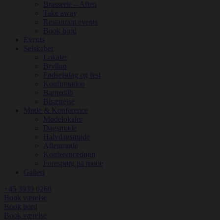
Brasserie – Aften
Take away
Restaurant events
Book bord
Events
Selskaber
Lokaler
Bryllup
Fødselsdag og fest
Konfirmation
Barnedåb
Bisættelse
Møde & Konference
Mødelokaler
Dagsmøde
Halvdagsmøde
Aftenmøde
Konferencedøgn
Forespørg på møde
Galleri
+45 3939 0260
Book værelse
Book bord
Book værelse