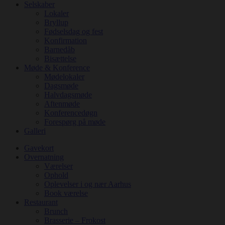
Selskaber
Lokaler
Bryllup
Fødselsdag og fest
Konfirmation
Barnedåb
Bisættelse
Møde & Konference
Mødelokaler
Dagsmøde
Halvdagsmøde
Aftenmøde
Konferencedøgn
Forespørg på møde
Galleri
Gavekort
Overnatning
Værelser
Ophold
Oplevelser i og nær Aarhus
Book værelse
Restaurant
Brunch
Brasserie – Frokost