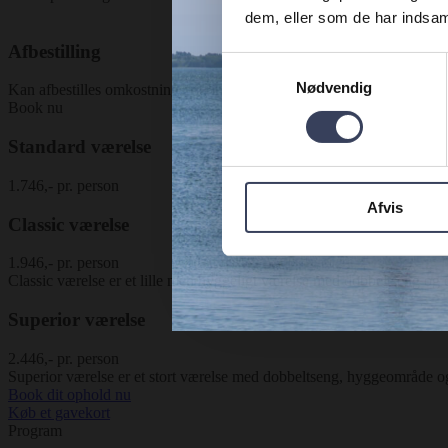
dem, eller som de har indsaml
Afbestilling
Samtykkevalg
Nødvendig
Kan afbestilles omkostningsfrit, indtil 24 timer før ankomst.
Book nu
Standard værelse
1.746,- pr. person
Afvis
Classic værelse
1.946,- pr. person
Classic værelse er et lille men hyggeligt værelse med dobbeltseng og 
Superior værelse
2.446,- pr. person
Superior værelse er et stort værelse med dobbeltseng, hyggeområde o
Book dit ophold nu
Køb et gavekort
Program