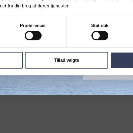
stemning ved Aarh
et fra din brug af deres tjenester.
Fornavn
otel-liv
Oplev hele festival
us Bugt.
Præferencer
Statistik
Email
Kaløvig Havnefest
Tillad valgte
MÅSKE