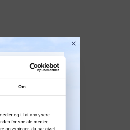
Om
avnefestival
LMELD
EDSBREV
 medier og til at analysere
 dage med livemusik,
å tilbud og nyheder sendt
nden for sociale medier,
evelser og sommer-
 til din inbakke.
e oplysninger, du har givet