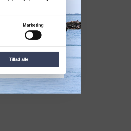
usbugten.
len
Marketing
ival 2026
JA TAK
Tillad alle
 NÆSTE GANG