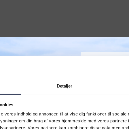
Detaljer
VELKOMMEN TIL BADEHOTELLET
Kaløvig H
fterårsophold
TI
2026
NYH
ookies
se vores indhold og annoncer, til at vise dig funktioner til sociale
Tre uforglemmelige
spar 50%
Tilmeld dig og f
oplysninger om din brug af vores hjemmeside med vores partnere i
maritime smagsopl
direkte
ysepartnere. Vores partnere kan kombinere disse data med andr