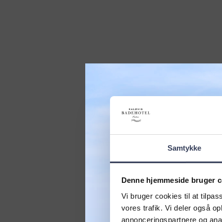
Samtykke
Book dit e
Denne hjemmeside bruger c
Vi bruger cookies til at tilpas
nu og 
vores trafik. Vi deler også 
annonceringspartnere og anal